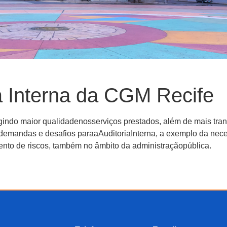
a Interna da CGM Recife
gindo maior qualidadenosserviços prestados, além de mais tran
demandas e desafios paraaAuditoriaInterna, a exemplo da nec
to de riscos, também no âmbito da administraçãopública.