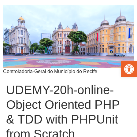
Abrir 
Controladoria-Geral do Município do Recife
UDEMY-20h-online-
Object Oriented PHP
& TDD with PHPUnit
from Scratch