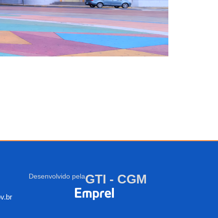
GTI - CGM
Desenvolvido pela
v.br