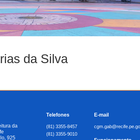
ias da Silva
Telefones
E-mail
itura da
(81) 3355-8457
cgm.gab@recife.pe.go
fe
(81) 3355-9010
lo, 925