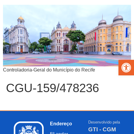
Abrir 
Controladoria-Geral do Município do Recife
CGU-159/478236
Desenvolvido pela
Endereço
GTI - CGM