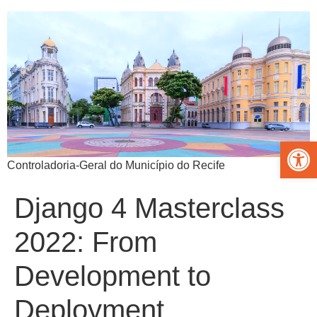
Abrir 
Controladoria-Geral do Município do Recife
Django 4 Masterclass
2022: From
Development to
Deployment