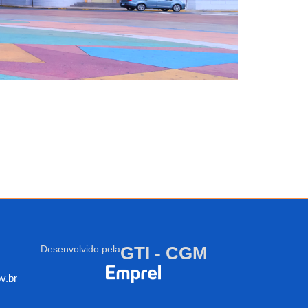
GTI - CGM
Desenvolvido pela
v.br