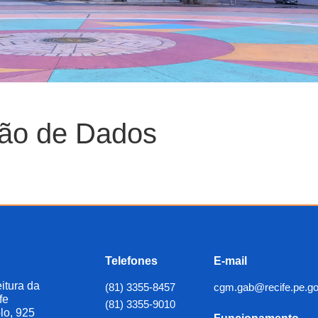
ção de Dados
Telefones
E-mail
itura da
(81) 3355-8457
cgm.gab@recife.pe.go
fe
(81) 3355-9010
lo, 925