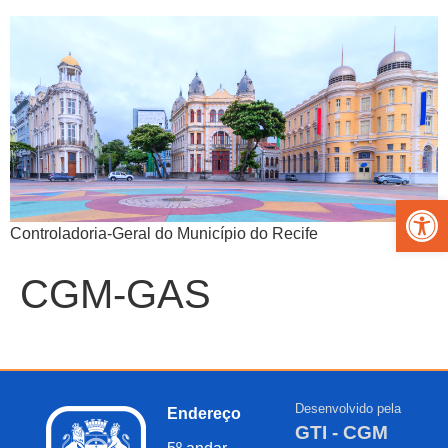
Abrir 
Controladoria-Geral do Município do Recife
CGM-GAS
Desenvolvido pela
Endereço
GTI - CGM