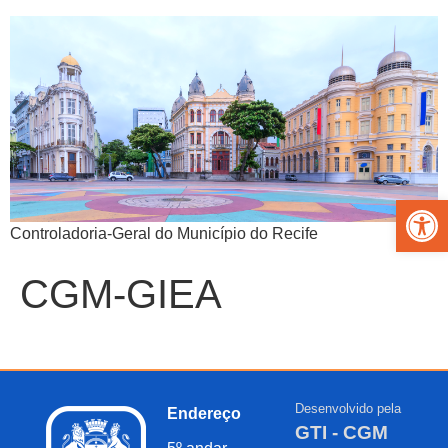
Abrir 
Controladoria-Geral do Município do Recife
CGM-GIEA
Desenvolvido pela
Endereço
GTI - CGM