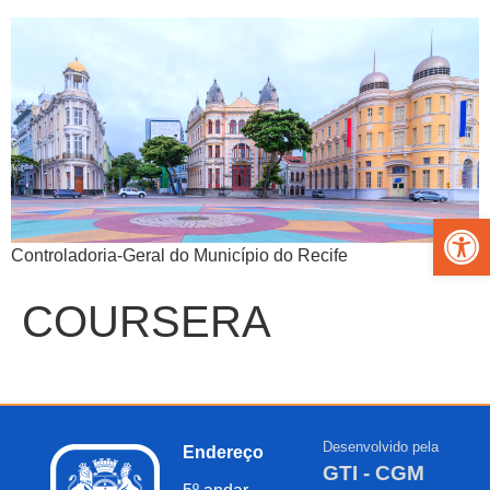
Abrir 
Controladoria-Geral do Município do Recife
COURSERA
Desenvolvido pela
Endereço
GTI - CGM