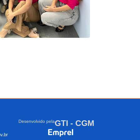
GTI - CGM
Desenvolvido pela
v.br