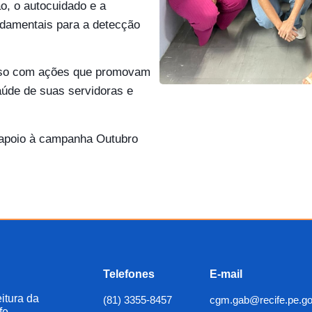
o, o autocuidado e a
ndamentais para a detecção
isso com ações que promovam
aúde de suas servidoras e
apoio à campanha Outubro
Telefones
E-mail
itura da
(81) 3355-8457
cgm.gab@recife.pe.go
fe