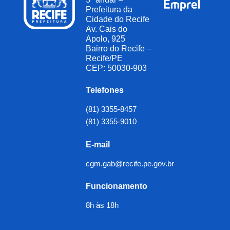
3.3 Expedir ofícios - Modelo de convocação de
Prefeitura da
Cidade do Recife
testemunha
Av. Cais do
Apolo, 925
4.1 Realizar diligência - Modelo de termo de
Bairro do Recife –
diligência à unidade <Nome da Unidade>
Recife/PE
CEP: 50030-903
4.2 Realizar diligência - Termo de ciência de
diligência in loco
Telefones
5. Realizar oitivas e preencher termo - Modelo de
(81) 3355-8457
termo de depoimento
(81) 3355-9010
6. Enviar ofício e minuta de portaria de
E-mail
prorrogação - Modelo de portaria de prorrogação
cgm.gab@recife.pe.gov.br
7. Registrar em certidão todas as informações -
Funcionamento
Modelo de certidão
8h às 18h
8. Elaborar relatório preliminar - Modelo de
relatório preliminar de sindicância