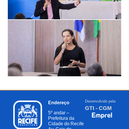
Desenvolvido pela
Endereço
GTI - CGM
5º andar –
Prefeitura da
Cidade do Recife