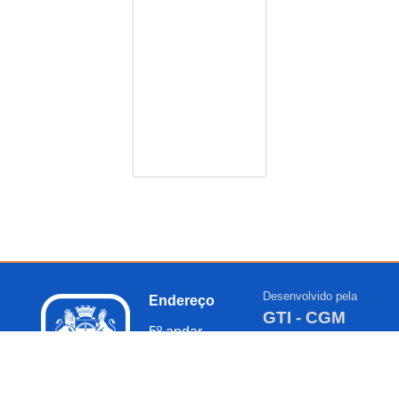
Desenvolvido pela
Endereço
GTI - CGM
5º andar –
Prefeitura da
Cidade do Recife
Av. Cais do