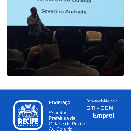
Desenvolvido pela
Endereço
GTI - CGM
5º andar –
Prefeitura da
Cidade do Recife
Av. Cais do