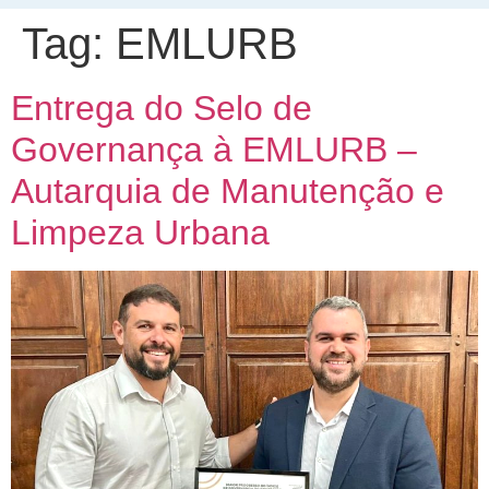
Tag:
EMLURB
Entrega do Selo de
Governança à EMLURB –
Autarquia de Manutenção e
Limpeza Urbana