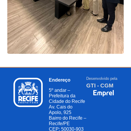
Desenvolvido pela
Endereço
GTI - CGM
5º andar –
Prefeitura da
Cidade do Recife
Av. Cais do
Apolo, 925
Bairro do Recife –
Recife/PE
CEP: 50030-903